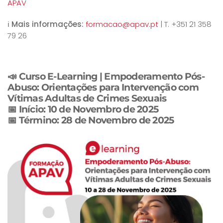
APAV
ℹ️
Mais informações:
formacao@apav.pt
| T. +351 21 358
79 26
📣
Curso E-Learning | Empoderamento Pós-
Abuso: Orientações para Intervenção com
Vítimas Adultas de Crimes Sexuais
📅
Início:
10 de Novembro de 2025
📅
Término:
28 de Novembro de 2025