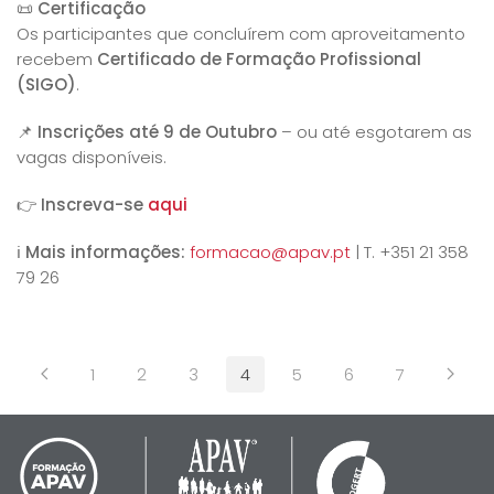
📜
Certificação
Os participantes que concluírem com aproveitamento
recebem
Certificado de Formação Profissional
(SIGO)
.
📌
Inscrições até 9 de Outubro
– ou até esgotarem as
vagas disponíveis.
👉
Inscreva-se
aqui
ℹ️
Mais informações:
formacao@apav.pt
| T. +351 21 358
79 26
1
2
3
4
5
6
7