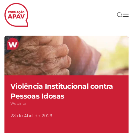
Skip to main content
Agentes Qualificados/as no
a
domínio da Violência
Doméstica – Técnicos/as de
Apoio à Vítima
Curso B-Learning