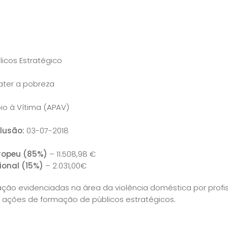
licos Estratégico
ater a pobreza
o à Vítima (APAV)
lusão:
03-07-2018
uropeu (85%)
– 11.508,98 €
ional (15%)
– 2.031,00€
ão evidenciadas na área da violência doméstica por profis
m ações de formação de públicos estratégicos.