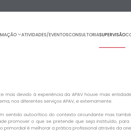
RMAÇÃO
ATIVIDADES/EVENTOS
CONSULTORIA
SUPERVISÃO
C
nte mas devido à experiência da APAV houve mais entidade
na, nos diferentes serviços APAV, e externamente.
om sentido autocrítico do contexto circundante mas tamb
ade promover o que se pretende que seja instituído, par
o primordial é melhorar a prática profissional através da o