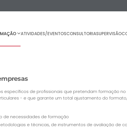
RMAÇÃO
ATIVIDADES/EVENTOS
CONSULTORIA
SUPERVISÃO
C
aempresas
os específicos de profissionais que pretendam formação no
rticulares - e que garante um total ajustamento do format
co de necessidades de formação
todologias e técnicas, de instrumentos de avaliação de c