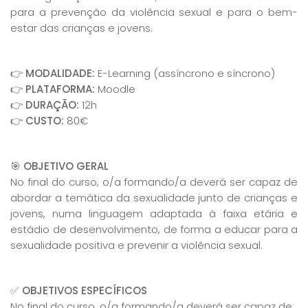
para a prevenção da violência sexual e para o bem-
estar das crianças e jovens.
👉
MODALIDADE:
E-Learning (assíncrono e síncrono)
👉
PLATAFORMA:
Moodle
👉
DURAÇÃO:
12h
👉
CUSTO:
80€
🎯
OBJETIVO GERAL
No final do curso, o/a formando/a deverá ser capaz de
abordar a temática da sexualidade junto de crianças e
jovens, numa linguagem adaptada à faixa etária e
estádio de desenvolvimento, de forma a educar para a
sexualidade positiva e prevenir a violência sexual.
✅
OBJETIVOS ESPECÍFICOS
No final do curso, o/a formando/a deverá ser capaz de: