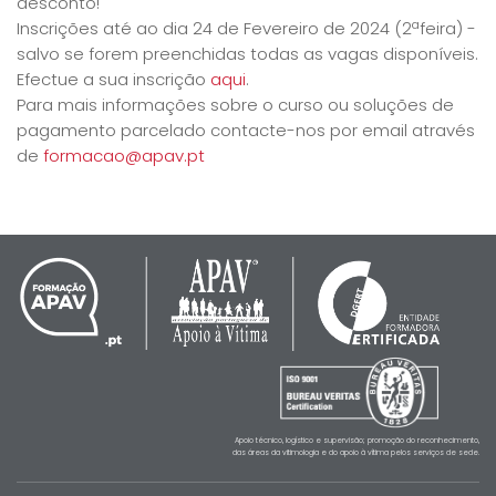
desconto!
Inscrições até ao dia 24 de Fevereiro de 2024 (2ªfeira) -
salvo se forem preenchidas todas as vagas disponíveis.
Efectue a sua inscrição
aqui
.
Para mais informações sobre o curso ou soluções de
pagamento parcelado contacte-nos por email através
de
formacao@apav.pt
Apoio técnico, logístico e supervisão; promoção do reconhecimento,
das áreas da vitimologia e do apoio à vítima pelos serviços de sede.