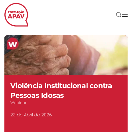
Skip to main content
Agentes Qualificados/as n
tra
domínio da Violência
Doméstica – Técnicos/as d
Apoio à Vítima
Curso B-Learning